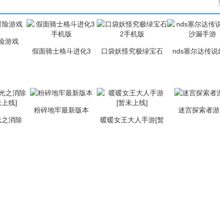
险游戏
假面骑士格斗进化3
口袋妖怪究极绿宝石
nds塞尔达传
手机版
2手机版
沙漏手游
粉碎地牢最新版本
迷宫探索者游
光之消除
暖暖女王大人手游[暂
上线]
未上线]