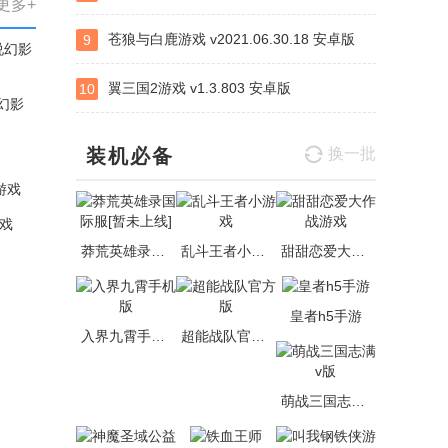
更多+
苍狼与白鹿游戏 v2021.06.30.18 安卓版
9
翼三国2游戏 v1.3.803 安卓版
10
说幻影
装机必备
换一批
戏
莽荒英雄录国际服[暂未上线]
乱斗王者小游戏
甜甜恋爱大作战游戏
皇者h5手游
入界九霄手机版
超能战队官方版
萌战三国志满v版