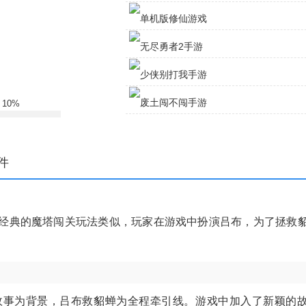
半缘修道半缘君手游 v1.0 安卓版
单机版修仙游戏 v1.0.6 安卓版
无尽勇者2手游 v1.0.7.5 安卓版
:
10%
少侠别打我手游 v1.0.5 安卓版
废土闯不闯手游 v1.1 安卓版
件
经典的魔塔闯关玩法类似，玩家在游戏中扮演吕布，为了拯救
故事为背景，吕布救貂蝉为全程牵引线。游戏中加入了新颖的