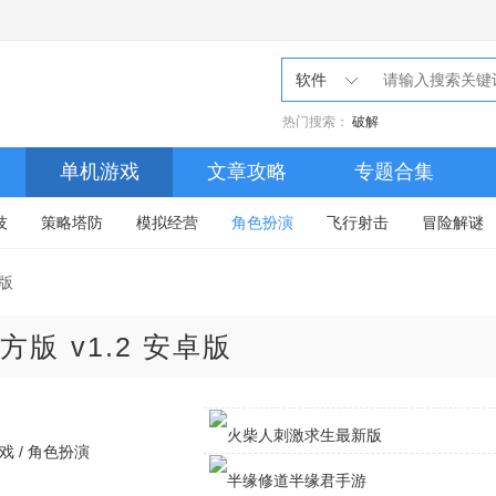
软件
热门搜索：
破解
走路
单机游戏
文章攻略
专题合集
破解
技
策略塔防
模拟经营
角色扮演
飞行射击
冒险解谜
版
方版
v1.2 安卓版
戏 / 角色扮演
火柴人刺激求生最新版 v1.2.5 安卓版