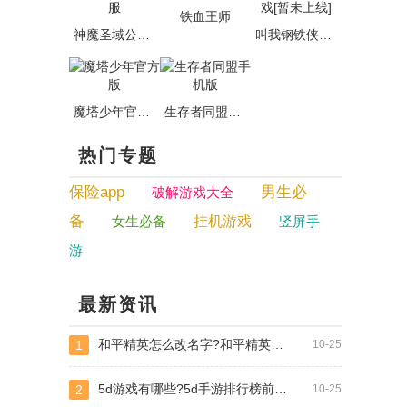
铁血王师
神魔圣域公益服
叫我钢铁侠游戏[暂未上线]
魔塔少年官方版
生存者同盟手机版
热门专题
保险app
男生必
破解游戏大全
备
女生必备
挂机游戏
竖屏手
游
最新资讯
和平精英怎么改名字?和平精英名字方法
1
10-25
5d游戏有哪些?5d手游排行榜前十名
2
10-25