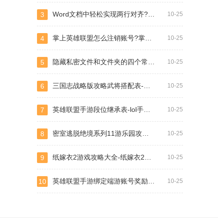
Word文档中轻松实现两行对齐?word文档两行文字怎么对齐?
3
10-25
掌上英雄联盟怎么注销账号?掌上英雄联盟怎么退出登录
4
10-25
隐藏私密文件和文件夹的四个常用方法
5
10-25
三国志战略版攻略武将搭配表-三国志战略版平民最全配将表
6
10-25
英雄联盟手游段位继承表-lol手游段位继承规则
7
10-25
密室逃脱绝境系列11游乐园攻略大全-图文通关攻略
8
10-25
纸嫁衣2游戏攻略大全-纸嫁衣2第一章游戏攻略图文
9
10-25
英雄联盟手游绑定端游账号奖励在哪领?英雄联盟手游怎么绑定端游账号
10
10-25