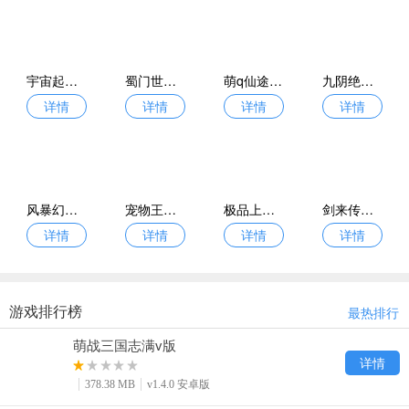
宇宙起源公益服
蜀门世界变态版
萌q仙途变态版
九阴绝学满v版
详情
详情
详情
详情
风暴幻想公益服
宠物王国变态版
极品上将gm版
剑来传说录折扣版
详情
详情
详情
详情
游戏排行榜
最热排行
萌战三国志满v版
详情
378.38 MB
v1.4.0 安卓版