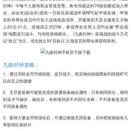
封神》中每个人都有机会登顶至尊。角色等级达到75级创建或加入帮
会，由会长(副会长)提前一日前往皇城战申请NPC处申请攻城，申请
后所有帮会成员均可加入这场热血澎湃。开服第四天及合服第五天晚
上20点-21点，攻城战正式打响，参战帮会全部人员均会被“帮会战
场”地图进行战斗。与传统游戏相比，《九曲封神》皇城战的战斗方式
以“抢点”为主，优先抢占到“目标点”占领皇宫的帮会将获得胜利。
九曲封神攻略：
1、通过消耗金币升级技能，提升战力，然后拖动技能图标到技能栏可
以自定义快捷键
2、无尽套装都可被更高变的普通装备融合属性，只有相同部位，相同
职业才可融合，融合后，名称保持原不朽部位名称，不朽装备提高至
不同装备属性
3、获得大量金币和强化石，可通过熔炼无用装备，另外橙装熔炼有几
率获得红装碎片