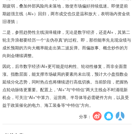
期疲弱，叠加外部风险尚未落地，致使市场偏好持续低迷。即便是前
期超强主线（AI+）回归，两市成交也仅是温和放大，表明场内资金依
旧谨慎；
二是，参照趋势性主线演绎规律，无论是数字经济，还是AI+，其第二
轮主升浪都要经历一个“去伪存真”的过程。即，那些能率先兑现业绩与
成长预期的方向大概率能走出第二波反弹。而偏故事、概念炒作的方
向则会继续调整。
因此，后市数字经济/AI+更可能是结构性、轮动性修复，而非全面普
涨。指数层面，能支撑市场破局的要素尚未出现，预计大小盘指数会
延续分化态势，同时热点也将继续进行高低切换。当前阶段，把握热
点轮动脉络更重要。配置上，“AI+”与“中特估”两大主线会不时涌现新
机会，可关注“AI+”中算力、运营商、半导体等必需硬件方向，以及受
益于政策催化的电力、海工装备等“中特估”方向。
分享：