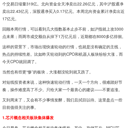
个交易日缩量319亿。北向资金全天净卖出22.26亿元，其中沪股通净
卖出22.43亿元，深股通净买入0.17亿元。本周北向资金累计净卖出近
17亿元。
回顾本周行情，可以看到几大指数基本止步不前，如沪指就上攻3300
点未果；而两市成交额自从掉下1万亿元后，近期都在8000多亿徘徊。
这样的背景下，市场出现快速轮动的行情，也就是没有确定的主线，
热点的持续性差。比如昨天轮动到的CPO和机器人板块纷纷大涨，而
今天CPO就回调了。
当然也有些更“惨”的板块，大涨都没轮到就又跌了。
对短线投资者来说，这种快速轮动行情，一天一个方向，很难踏好节
奏，操作难度高了不少。只给大家一个最衷心的建议——不要追涨。
又到周末了，又会有不少事情发酵，我们且拭目以待。这里盘点一些
目前值得关注的事。
1.芯片概念相关板块集体爆发
今日早盘，芯片概念相关板块集体爆发，其中，存储芯片、MCU芯