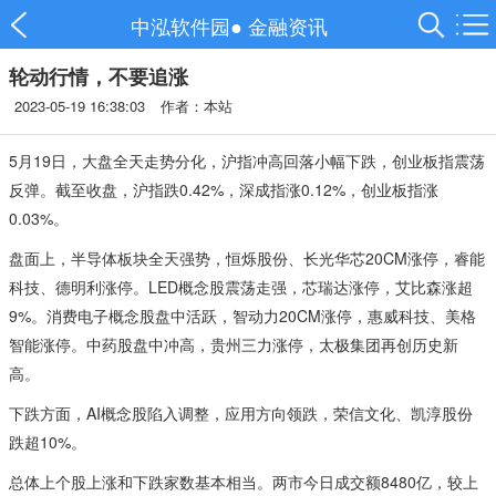
中泓软件园
●
金融资讯
轮动行情，不要追涨
2023-05-19 16:38:03
作者：本站
5月19日，大盘全天走势分化，沪指冲高回落小幅下跌，创业板指震荡
反弹。截至收盘，沪指跌0.42%，深成指涨0.12%，创业板指涨
0.03%。
盘面上，半导体板块全天强势，恒烁股份、长光华芯20CM涨停，睿能
科技、德明利涨停。LED概念股震荡走强，芯瑞达涨停，艾比森涨超
9%。消费电子概念股盘中活跃，智动力20CM涨停，惠威科技、美格
智能涨停。中药股盘中冲高，贵州三力涨停，太极集团再创历史新
高。
下跌方面，AI概念股陷入调整，应用方向领跌，荣信文化、凯淳股份
跌超10%。
总体上个股上涨和下跌家数基本相当。两市今日成交额8480亿，较上