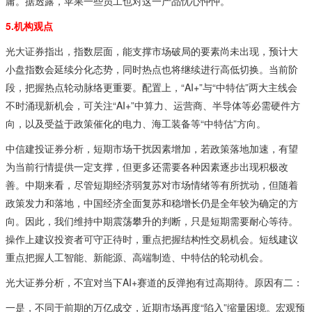
庸。据透露，苹果一些员工也对这一产品忧心忡忡。
5.机构观点
光大证券指出，指数层面，能支撑市场破局的要素尚未出现，预计大
小盘指数会延续分化态势，同时热点也将继续进行高低切换。当前阶
段，把握热点轮动脉络更重要。配置上，“AI+”与“中特估”两大主线会
不时涌现新机会，可关注“AI+”中算力、运营商、半导体等必需硬件方
向，以及受益于政策催化的电力、海工装备等“中特估”方向。
中信建投证券分析，短期市场干扰因素增加，若政策落地加速，有望
为当前行情提供一定支撑，但更多还需要各种因素逐步出现积极改
善。中期来看，尽管短期经济弱复苏对市场情绪等有所扰动，但随着
政策发力和落地，中国经济全面复苏和稳增长仍是全年较为确定的方
向。因此，我们维持中期震荡攀升的判断，只是短期需要耐心等待。
操作上建议投资者可守正待时，重点把握结构性交易机会。短线建议
重点把握人工智能、新能源、高端制造、中特估的轮动机会。
光大证券分析，不宜对当下AI+赛道的反弹抱有过高期待。原因有二：
一是，不同于前期的万亿成交，近期市场再度“陷入”缩量困境。宏观预