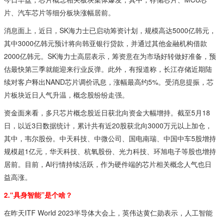
片、汽车芯片等细分板块涨幅居前。
消息面上，近日，SK海力士已启动筹资计划，规模高达5000亿韩元，
其中3000亿韩元预计将向韩亚银行贷款，并通过其他金融机构借款
2000亿韩元。SK海力士高层表示，筹资意在为市场好转做好准备，预
估最快第三季就能迎来行业反弹。此外，有报道称，长江存储近期陆
续对客户释出NAND芯片调价讯息，涨幅最高约5%。受消息提振，芯
片板块近日人气升温，概念股纷纷走强。
资金面来看，多只芯片概念股近日获北向资金大幅增持。截至5月18
日，以近3日数据统计，累计共有近20股获北向3000万元以上加仓，
其中，韦尔股份。中天科技、中微公司、国电南瑞、中国中车5股增持
规模超1亿元，华天科技、杭氧股份、光力科技、环旭电子等股也增持
居前。目前，AI行情持续活跃，作为硬件端的芯片相关概念人气也日
益高涨。
2.“具身智能”是个啥？
在昨天ITF World 2023半导体大会上，英伟达黄仁勋表示，人工智能