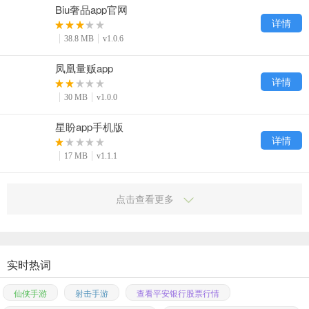
Biu奢品app官网
详情
38.8 MB
v1.0.6
凤凰量贩app
详情
30 MB
v1.0.0
星盼app手机版
详情
17 MB
v1.1.1
点击查看更多
实时热词
仙侠手游
射击手游
查看平安银行股票行情