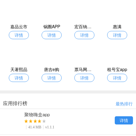
嘉品云市
锅圈APP
宏百纳供货通
惠满
详情
详情
详情
详情
天著熙品
唐吉e购
票马网软件
租号宝app
详情
详情
详情
详情
应用排行榜
最热排行
聚物嗨盒app
详情
41.4 MB
v1.1.1