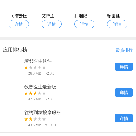
同济云医
艾帮主小艾软件
抽烟记录软件
硕世健康软件
详情
详情
详情
详情
应用排行榜
最热排行
若邻医生软件
详情
26.3 MB
v2.8.0
狄普医生最新版
详情
47.6 MB
v2.3.3
往约到家按摩服务
详情
43.3 MB
v1.0.91