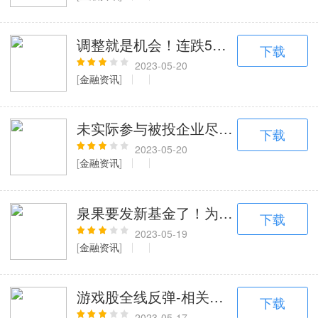
电视应用
189+款应用
调整就是机会！连跌5周的半导体本周
下载
2023-05-20
[
金融资讯
]
未实际参与被投企业尽调及投决管理，
下载
2023-05-20
[
金融资讯
]
泉果要发新基金了！为何有邮储银行员
下载
2023-05-19
[
金融资讯
]
游戏股全线反弹-相关主题ETF领涨
下载
2023-05-17