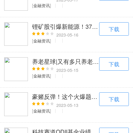
[
金融资讯
]
锂矿股引爆新能源！37只基金净值涨超
下载
2023-05-16
[
金融资讯
]
养老星球|又有多只养老目标基金增设
下载
2023-05-15
[
金融资讯
]
豪赌反弹！这个火爆题材连跌5周，累计
下载
2023-05-13
[
金融资讯
]
科技赛道QDII基金业绩亮眼；超七成基